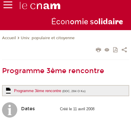
Écon
omie so
lidai
re
Univ. populaire et citoyenne
Accueil
Programme 3ème rencontre
Programme 3ème rencontre
(DOC, 284 O Ko)
Dates
Créé le 11 avril 2008