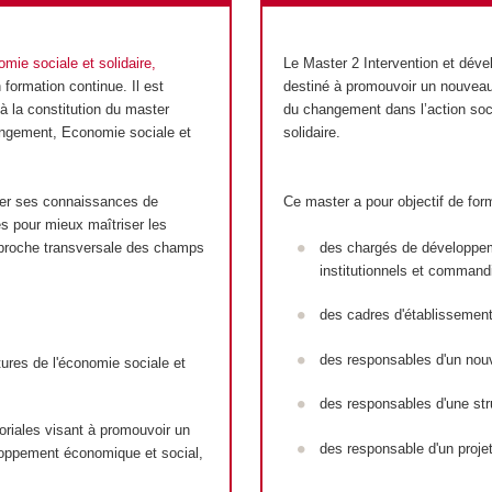
mie sociale et solidaire,
Le Master 2 Intervention et déve
 formation continue. Il est
destiné à promouvoir un nouveau p
 à la constitution du master
du changement dans l’action soci
angement, Economie sociale et
solidaire.
per ses connaissances de
Ce master a pour objectif de for
es pour mieux maîtriser les
approche transversale des champs
des chargés de développeme
institutionnels et commandi
des cadres d'établissement
des responsables d'un nouv
tures de l'économie sociale et
des responsables d'une stru
itoriales visant à promouvoir un
des responsable d'un projet 
loppement économique et social,