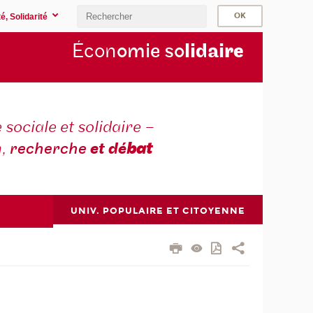
é, Solidarité
Écon
omie so
lidai
re
sociale et solidaire –
n,
recherche
et dé
bat
UNIV. POPULAIRE ET CITOYENNE